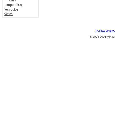
Rosario
temporarios
vehiculos
venta
Política de priv
© 2008-2026 Memor