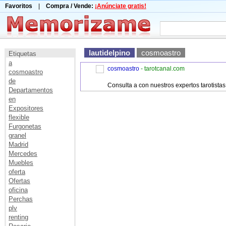
Favoritos
|
Compra / Vende:
¡Anúnciate gratis!
lautidelpino
cosmoastro
Etiquetas
a
cosmoastro
- tarotcanal.com
cosmoastro
de
Consulta a con nuestros expertos tarotistas
Departamentos
en
Expositores
flexible
Furgonetas
granel
Madrid
Mercedes
Muebles
oferta
Ofertas
oficina
Perchas
plv
renting