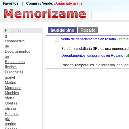
Favoritos
|
Compra / Vende:
¡Anúnciate gratis!
lautidelpino
Rosario
Etiquetas
a
venta de departamentos en rosario
- com.a
cosmoastro
de
Beltrán Inmobiliaria SRL es una empresa de
Departamentos
Departamentos temporarios en Rosario
- a
en
Expositores
Rosario Temporal es la alternativa ideal p
flexible
Furgonetas
granel
Madrid
Mercedes
Muebles
oferta
Ofertas
oficina
Perchas
plv
renting