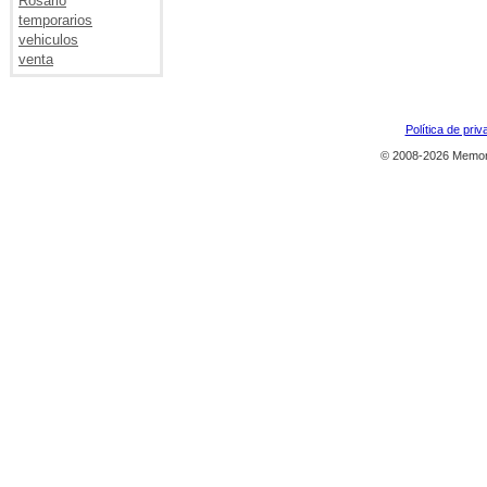
Rosario
temporarios
vehiculos
venta
Política de priv
© 2008-2026 Memor