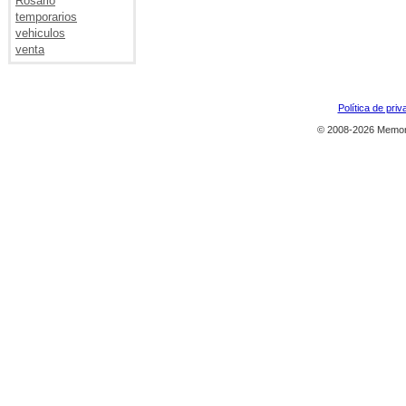
Rosario
temporarios
vehiculos
venta
Política de priv
© 2008-2026 Memor