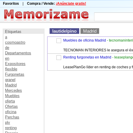
Favoritos
|
Compra / Vende:
¡Anúnciate gratis!
lautidelpino
Madrid
Etiquetas
a
Muebles de oficina Madrid
- tecnomaninter
cosmoastro
de
TECNOMAN INTERIORES le asegura el éxito d
Departamentos
Renting furgonetas en Madrid
- leaseplang
en
Expositores
LeasePlanGo líder en renting de coches y 
flexible
Furgonetas
granel
Madrid
Mercedes
Muebles
oferta
Ofertas
oficina
Perchas
plv
renting