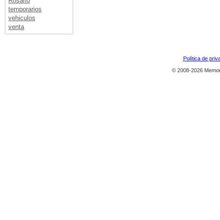
Rosario
temporarios
vehiculos
venta
Política de priv
© 2008-2026 Memor