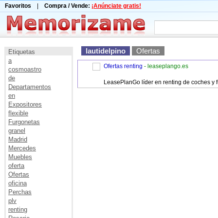
Favoritos
|
Compra / Vende:
¡Anúnciate gratis!
lautidelpino
Ofertas
Etiquetas
a
Ofertas renting
- leaseplango.es
cosmoastro
de
LeasePlanGo líder en renting de coches y 
Departamentos
en
Expositores
flexible
Furgonetas
granel
Madrid
Mercedes
Muebles
oferta
Ofertas
oficina
Perchas
plv
renting