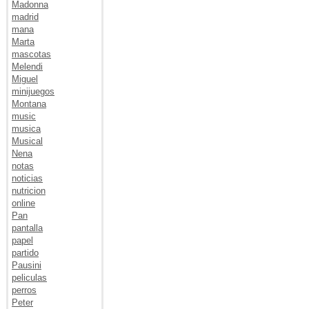
Madonna
madrid
mana
Marta
mascotas
Melendi
Miguel
minijuegos
Montana
music
musica
Musical
Nena
notas
noticias
nutricion
online
Pan
pantalla
papel
partido
Pausini
peliculas
perros
Peter