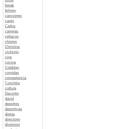
Bose
break
britney
canciones
canto
Carlos
carreras
celiacos
chistes
Christina
ciclismo
cine
cocina
Coldplay
comidas
competencia
Conchita
cultura
Daconte
david
deportes
deportivas
dietas
directorio
diversion