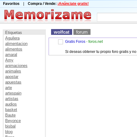
Favoritos
|
Compra / Vende:
¡Anúnciate gratis!
wolfcat
forum
Etiquetas
Aguilera
Gratis Foros
- foros.net
alimentacion
alimentos
Si deseas obtener tu propio foro gratis y 
amaral
Amy
animaciones
animales
apostar
apuestas
arte
artespain
artistas
audios
basket
Baute
Beyonce
bisbal
blog