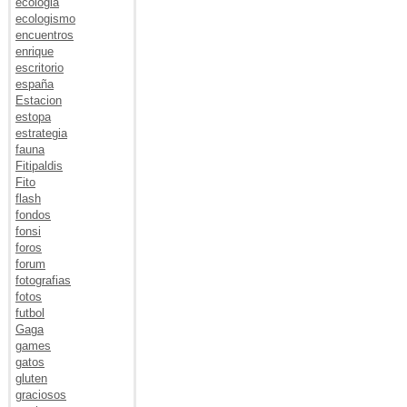
ecologia
ecologismo
encuentros
enrique
escritorio
españa
Estacion
estopa
estrategia
fauna
Fitipaldis
Fito
flash
fondos
fonsi
foros
forum
fotografias
fotos
futbol
Gaga
games
gatos
gluten
graciosos