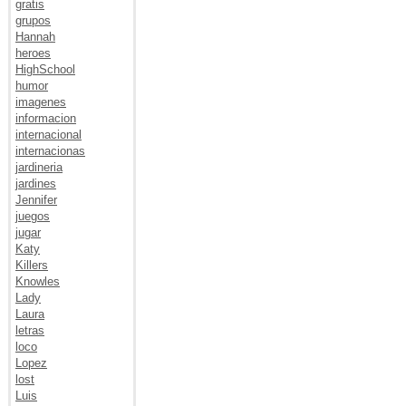
gratis
grupos
Hannah
heroes
HighSchool
humor
imagenes
informacion
internacional
internacionas
jardineria
jardines
Jennifer
juegos
jugar
Katy
Killers
Knowles
Lady
Laura
letras
loco
Lopez
lost
Luis