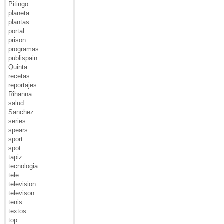
Pitingo
planeta
plantas
portal
prison
programas
publispain
Quinta
recetas
reportajes
Rihanna
salud
Sanchez
series
spears
sport
spot
tapiz
tecnologia
tele
television
televison
tenis
textos
top