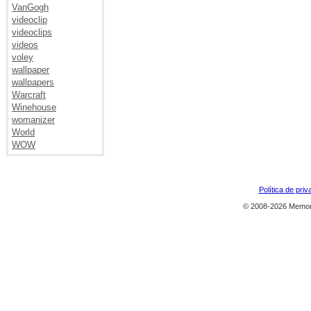
VanGogh
videoclip
videoclips
videos
voley
wallpaper
wallpapers
Warcraft
Winehouse
womanizer
World
WOW
Política de priv
© 2008-2026 Memor