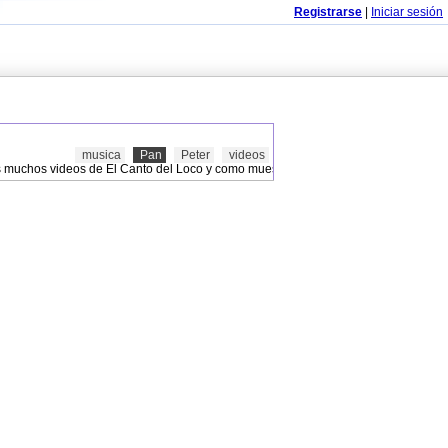
Registrarse
|
Iniciar sesión
musica
Pan
Peter
videos
s muchos videos de El Canto del Loco y como muestra su éxito 'Peter Pan', escuch