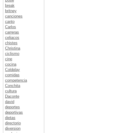
Bose
break
britney
canciones
canto
Carlos
carreras
celiacos
chistes
Christina
ciclismo
cine
cocina
Coldplay
comidas
competencia
Conchita
cultura
Daconte
david
deportes
deportivas
dietas
directorio
diversion