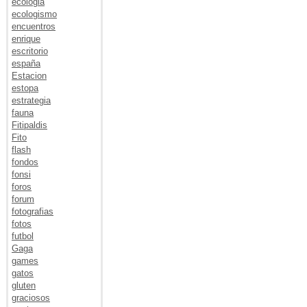
ecologia
ecologismo
encuentros
enrique
escritorio
españa
Estacion
estopa
estrategia
fauna
Fitipaldis
Fito
flash
fondos
fonsi
foros
forum
fotografias
fotos
futbol
Gaga
games
gatos
gluten
graciosos