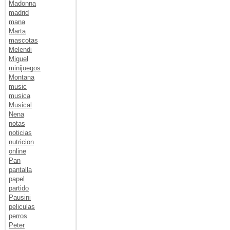
Madonna
madrid
mana
Marta
mascotas
Melendi
Miguel
minijuegos
Montana
music
musica
Musical
Nena
notas
noticias
nutricion
online
Pan
pantalla
papel
partido
Pausini
peliculas
perros
Peter