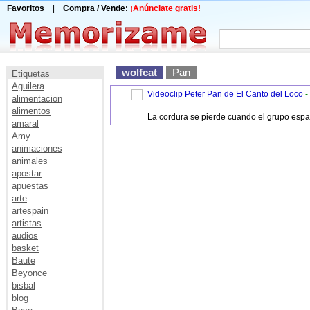
Favoritos
|
Compra / Vende:
¡Anúnciate gratis!
wolfcat
Pan
Etiquetas
Aguilera
Videoclip Peter Pan de El Canto del Loco
-
alimentacion
alimentos
La cordura se pierde cuando el grupo espa
amaral
Amy
animaciones
animales
apostar
apuestas
arte
artespain
artistas
audios
basket
Baute
Beyonce
bisbal
blog