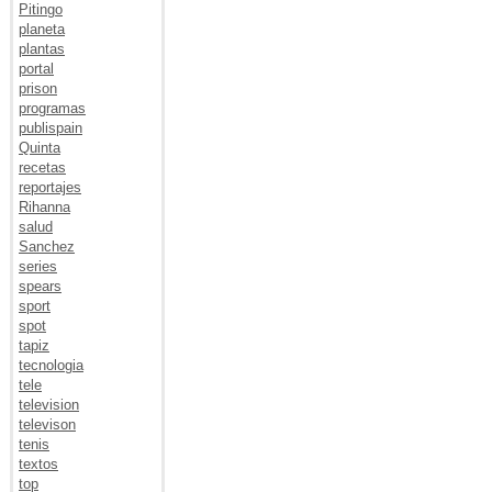
Pitingo
planeta
plantas
portal
prison
programas
publispain
Quinta
recetas
reportajes
Rihanna
salud
Sanchez
series
spears
sport
spot
tapiz
tecnologia
tele
television
televison
tenis
textos
top