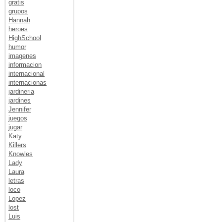
gratis
grupos
Hannah
heroes
HighSchool
humor
imagenes
informacion
internacional
internacionas
jardineria
jardines
Jennifer
juegos
jugar
Katy
Killers
Knowles
Lady
Laura
letras
loco
Lopez
lost
Luis