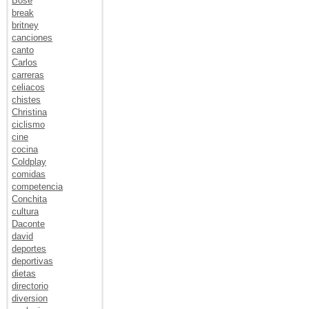
Bose
break
britney
canciones
canto
Carlos
carreras
celiacos
chistes
Christina
ciclismo
cine
cocina
Coldplay
comidas
competencia
Conchita
cultura
Daconte
david
deportes
deportivas
dietas
directorio
diversion