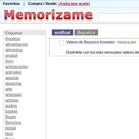
Favoritos
|
Compra / Vende:
¡Anúnciate gratis!
wolfcat
Beyonce
Etiquetas
Aguilera
Videos de Beyonce Knowles
- musica.pro
alimentacion
alimentos
Diviértete con los más sensuales videos de
amaral
Amy
animaciones
animales
apostar
apuestas
arte
artespain
artistas
audios
basket
Baute
Beyonce
bisbal
blog