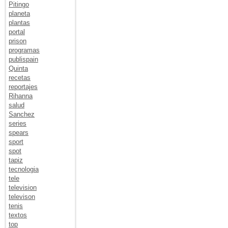
Pitingo
planeta
plantas
portal
prison
programas
publispain
Quinta
recetas
reportajes
Rihanna
salud
Sanchez
series
spears
sport
spot
tapiz
tecnologia
tele
television
televison
tenis
textos
top