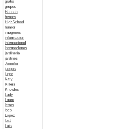
gratis
grupos
Hannah
heroes
HighSchool
humor
imagenes
informacion
internacional
internacionas
jardineria
jardines
Jennifer
juegos
jugar
Katy
Killers
Knowles
Lady
Laura
letras
loco
Lopez
lost
Luis