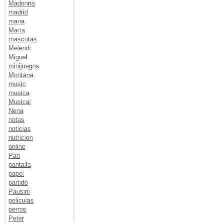
Madonna
madrid
mana
Marta
mascotas
Melendi
Miguel
minijuegos
Montana
music
musica
Musical
Nena
notas
noticias
nutricion
online
Pan
pantalla
papel
partido
Pausini
peliculas
perros
Peter