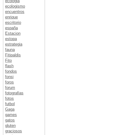
ecologia
ecologismo
encuentros
enrique
escritorio
españa
Estacion
estopa
estrategia
fauna
Fitipaldis
Fito
flash
fondos
fonsi
foros
forum
fotografias
fotos
futbol
Gaga
games
gatos
gluten
graciosos