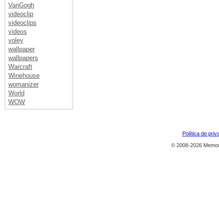
VanGogh
videoclip
videoclips
videos
voley
wallpaper
wallpapers
Warcraft
Winehouse
womanizer
World
WOW
Política de priv
© 2008-2026 Memor