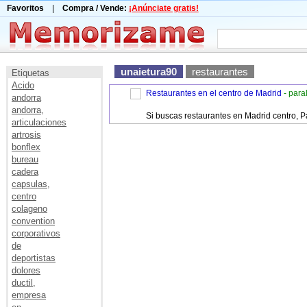
Favoritos
|
Compra / Vende:
¡Anúnciate gratis!
unaietura90
restaurantes
Etiquetas
Acido
Restaurantes en el centro de Madrid
- para
andorra
andorra,
Si buscas restaurantes en Madrid centro, P
articulaciones
artrosis
bonflex
bureau
cadera
capsulas,
centro
colageno
convention
corporativos
de
deportistas
dolores
ductil,
empresa