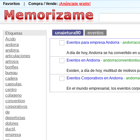
Favoritos
|
Compra / Vende:
¡Anúnciate gratis!
unaietura90
eventos
Etiquetas
Acido
Eventos para empresa Andorra
- andorrac
andorra
andorra,
A día de hoy, Andorra se ha convertido en 
articulaciones
Eventos en Andorra
- andorraconventionb
artrosis
bonflex
Existen, a día de hoy, multitud de motivo
bureau
cadera
Eventos Corporativos en Andorra
- andorr
capsulas,
En el mundo empresarial, los eventos corpo
centro
colageno
convention
corporativos
de
deportistas
dolores
ductil,
empresa