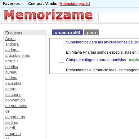
Favoritos
|
Compra / Vende:
¡Anúnciate gratis!
unaietura90
para
Etiquetas
Acido
Suplementos para las articulaciones de Bo
andorra
andorra,
En Máyla Pharma somos especialistas en la 
articulaciones
Comprar colágeno para deportistas
- mayl
artrosis
bonflex
Presentamos el producto ideal de colágeno 
bureau
cadera
capsulas,
centro
colageno
convention
corporativos
de
deportistas
dolores
ductil,
empresa