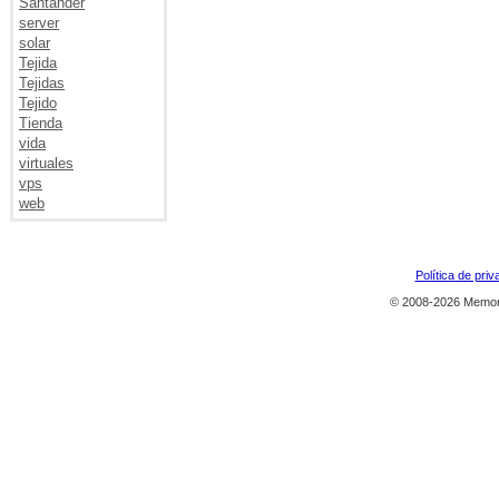
Santander
server
solar
Tejida
Tejidas
Tejido
Tienda
vida
virtuales
vps
web
Política de priv
© 2008-2026 Memor