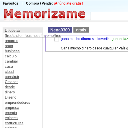
Favoritos
|
Compra / Vende:
¡Anúnciate gratis!
Nena0309
gratis
Etiquetas
(free!sistem!business!income!free
gana mucho dinero sin imvertir
- ganancia
amarres
amor
Gana mucho dinero desde cualquier País gra
business
calculo
cambiar
casa
cloud
construir
Crochet
desde
dinero
Diseño
emprendedores
empresa
energia
enlaces
estructuras