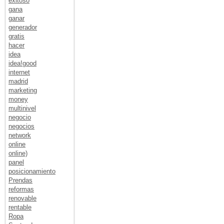
exitoso
gana
ganar
generador
gratis
hacer
idea
idea!good
internet
madrid
marketing
money
multinivel
negocio
negocios
network
online
online)
panel
posicionamiento
Prendas
reformas
renovable
rentable
Ropa