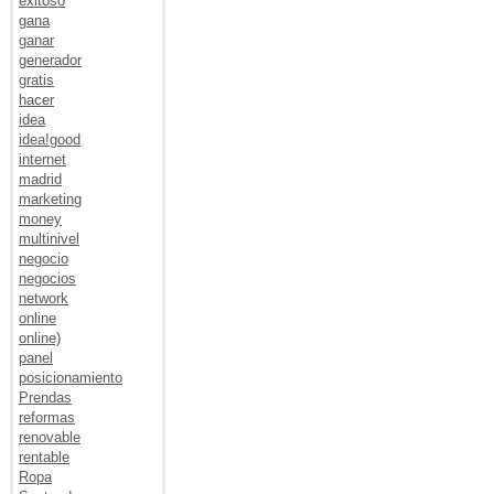
exitoso
gana
ganar
generador
gratis
hacer
idea
idea!good
internet
madrid
marketing
money
multinivel
negocio
negocios
network
online
online)
panel
posicionamiento
Prendas
reformas
renovable
rentable
Ropa