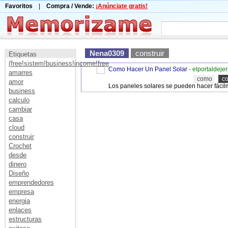
Favoritos
|
Compra / Vende:
¡Anúnciate gratis!
Nena0309
construir
Etiquetas
(free!sistem!business!income!free
Como Hacer Un Panel Solar
- elportaldeje
amarres
como
co
amor
Los paneles solares se pueden hacer fácilm
business
calculo
cambiar
casa
cloud
construir
Crochet
desde
dinero
Diseño
emprendedores
empresa
energia
enlaces
estructuras