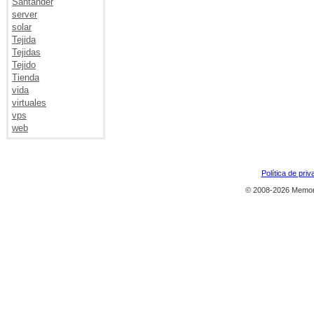
Santander
server
solar
Tejida
Tejidas
Tejido
Tienda
vida
virtuales
vps
web
Política de priv
© 2008-2026 Memor