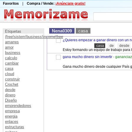
Favoritos
|
Compra / Vende:
¡Anúnciate gratis!
Nena0309
casa
Etiquetas
(free!sistem!business!income!free
¿Quieres empezar a ganar dinero con un ne
amarres
casa
de
desde
amor
Estoy formando un equipo de trabajo para l
business
gana mucho dinero sin imvertir
- ganancia
calculo
cambiar
Gana mucho dinero desde cualquier País gra
casa
cloud
construir
Crochet
desde
dinero
Diseño
emprendedores
empresa
energia
enlaces
estructuras