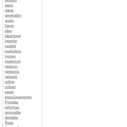
exitoso
gana
ganar
generador
gratis
hacer
idea
idea!good
internet
madrid
marketing
money
multinivel
negocio
negocios
network
online
online)
panel
posicionamiento
Prendas
reformas
renovable
rentable
Ropa