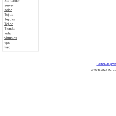
Santander
server
solar
Tejida
Tejidas
Tejido
Tienda
vida
virtuales
vps
web
Política de priv
© 2008-2026 Memor