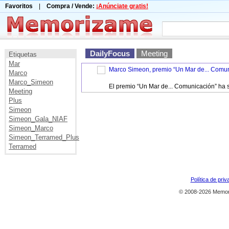
Favoritos
|
Compra / Vende:
¡Anúnciate gratis!
DailyFocus
Meeting
Etiquetas
Mar
Marco Simeon, premio “Un Mar de... Comun
Marco
Marco_Simeon
El premio “Un Mar de... Comunicación” ha s
Meeting
Plus
Simeon
Simeon_Gala_NIAF
Simeon_Marco
Simeon_Terramed_Plus
Terramed
Política de priv
© 2008-2026 Memor