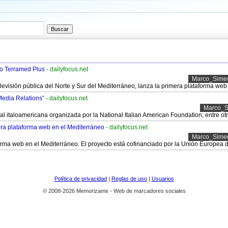
io Terramed Plus
- dailyfocus.net
Marco_Sime
elevisión pública del Norte y Sur del Mediterráneo, lanza la primera plataforma we
Media Relations”
- dailyfocus.net
Marco_
l italoamericana organizada por la National Italian American Foundation; entre otr
ra plataforma web en el Mediterráneo
- dailyfocus.net
Marco_Sime
forma web en el Mediterráneo. El proyecto está cofinanciado por la Unión Europea
Política de privacidad
|
Reglas de uso
|
Usuarios
© 2008-2026 Memorizame - Web de marcadores sociales