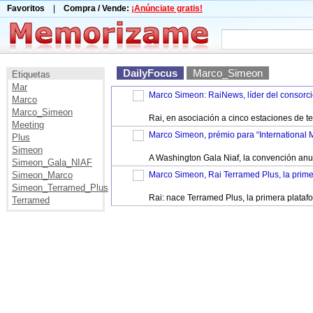
Favoritos
|
Compra / Vende:
¡Anúnciate gratis!
DailyFocus
Marco_Simeon
Etiquetas
Mar
Marco Simeon: RaiNews, líder del consorc
Marco
Marco_Simeon
Rai, en asociación a cinco estaciones de t
Meeting
Marco Simeon, prémio para “International 
Plus
Simeon
A Washington Gala Niaf, la convención anua
Simeon_Gala_NIAF
Simeon_Marco
Marco Simeon, Rai Terramed Plus, la prime
Simeon_Terramed_Plus
Rai: nace Terramed Plus, la primera plata
Terramed