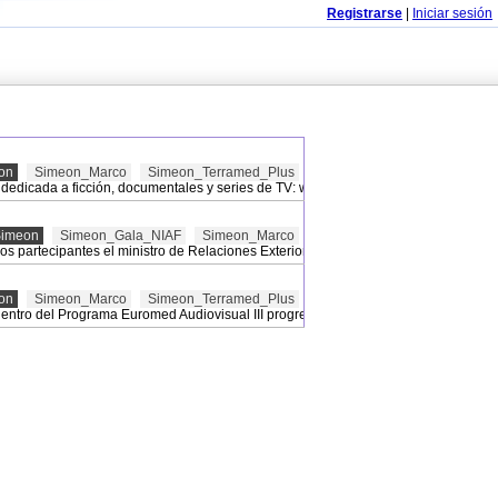
Registrarse
|
Iniciar sesión
on
Simeon_Marco
Simeon_Terramed_Plus
b dedicada a ficción, documentales y series de TV: www.terramedplus.tv . Terramed 
Simeon
Simeon_Gala_NIAF
Simeon_Marco
os partecipantes el ministro de Relaciones Exteriores Giulio Terzi, el Embajador 
on
Simeon_Marco
Simeon_Terramed_Plus
 dentro del Programa Euromed Audiovisual III progresivamente ofrecerá un catálog