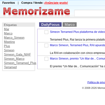
Favoritos
|
Compra / Vende:
¡Anúnciate gratis!
DailyFocus
Marco
Etiquetas
Mar
Simeon Terramed Plus plataforma de vid
Marco
Marco_Simeon
Terramed Plus, Rai lanza la primera plata
Meeting
Marco Simeon, Terramed Plus, RAI apuesta 
Plus
Simeon
La RAI en colaboración con cinco empresas 
Simeon_Gala_NIAF
Simeon_Marco
Marco Simeon, premio “Un Mar de... Comun
Simeon_Terramed_Plus
El premio “Un Mar de... Comunicación” ha s
Terramed
Política de priv
© 2008-2026 Memor