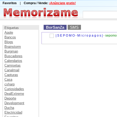
Favoritos
|
Compra / Vende:
¡Anúnciate gratis!
BorSanZa
SMS
Etiquetas
Apple
| S E P O M O - M i c r o p a g o s |
- sepomo
Bancos
Blogs
Brainstorm
Burgman
Buscadores
Calendarios
Camisetas
Canalmail
Capturas
Casa
csharp
Curiosidades
DealExtreme
Deporte
Development
Ducha
Electricidad