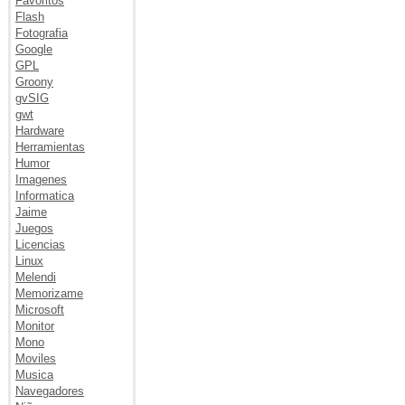
Favoritos
Flash
Fotografia
Google
GPL
Groony
gvSIG
gwt
Hardware
Herramientas
Humor
Imagenes
Informatica
Jaime
Juegos
Licencias
Linux
Melendi
Memorizame
Microsoft
Monitor
Mono
Moviles
Musica
Navegadores