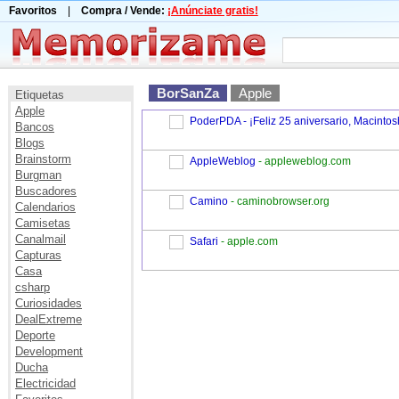
Favoritos
|
Compra / Vende:
¡Anúnciate gratis!
BorSanZa
Apple
Etiquetas
Apple
PoderPDA - ¡Feliz 25 aniversario, Macintos
Bancos
Blogs
Brainstorm
AppleWeblog
- appleweblog.com
Burgman
Buscadores
Camino
- caminobrowser.org
Calendarios
Camisetas
Canalmail
Safari
- apple.com
Capturas
Casa
csharp
Curiosidades
DealExtreme
Deporte
Development
Ducha
Electricidad