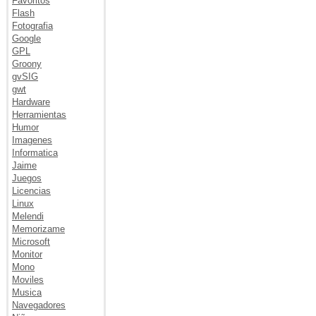
Favoritos
Flash
Fotografia
Google
GPL
Groony
gvSIG
gwt
Hardware
Herramientas
Humor
Imagenes
Informatica
Jaime
Juegos
Licencias
Linux
Melendi
Memorizame
Microsoft
Monitor
Mono
Moviles
Musica
Navegadores