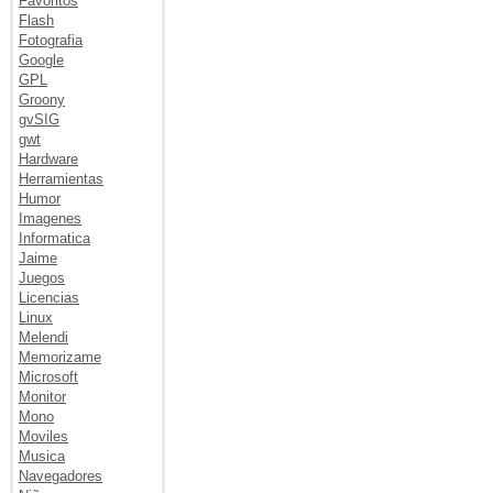
Favoritos
Flash
Fotografia
Google
GPL
Groony
gvSIG
gwt
Hardware
Herramientas
Humor
Imagenes
Informatica
Jaime
Juegos
Licencias
Linux
Melendi
Memorizame
Microsoft
Monitor
Mono
Moviles
Musica
Navegadores