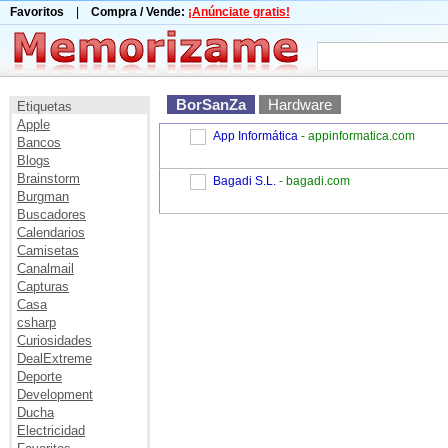
Favoritos
|
Compra / Vende:
¡Anúnciate gratis!
BorSanZa
Hardware
Etiquetas
Apple
App Informática
- appinformatica.com
Bancos
Blogs
Brainstorm
Bagadi S.L.
- bagadi.com
Burgman
Buscadores
Calendarios
Camisetas
Canalmail
Capturas
Casa
csharp
Curiosidades
DealExtreme
Deporte
Development
Ducha
Electricidad