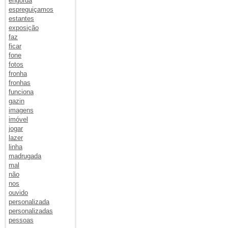
engorda
espreguiçamos
estantes
exposição
faz
ficar
fone
fotos
fronha
fronhas
funciona
gazin
imagens
imóvel
jogar
lazer
linha
madrugada
mal
não
nos
ouvido
personalizada
personalizadas
pessoas