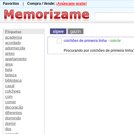
Favoritos
|
Compra / Vende:
¡Anúnciate gratis!
xipee
gazin
Etiquetas
academia
colchões de primeira linha
- com.br
acordado
adormecida
Procurando por colchões de primeira linha
antes
apartamento
área
bela
beleza
biblioteca
casal
colchoes
com
comer
decoração
diferentes
dormindo
dormir
dos