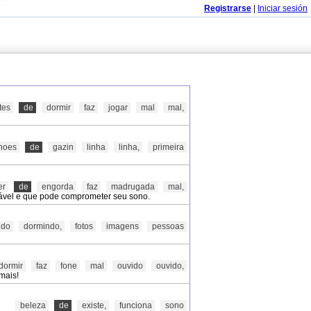
Registrarse
|
Iniciar sesión
tes
de
dormir
faz
jogar
mal
mal,
hoes
de
gazin
linha
linha,
primeira
er
de
engorda
faz
madrugada
mal,
ável e que pode comprometer seu sono.
ndo
dormindo,
fotos
imagens
pessoas
dormir
faz
fone
mal
ouvido
ouvido,
mais!
beleza
de
existe,
funciona
sono