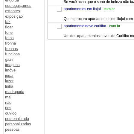
engorda
Se você acha que o sono de beleza não faz
espreguiçamos
apartamentos em Itajaí
- com.br
estantes
exposição
Quem procura apartamentos em Itajaí com a
faz
apartamento novo curitiba
- com.br
ficar
fone
Um dos apartamentos novos de Curitiba ma
fotos
fronha
fronhas
funciona
gazin
imagens
imóvel
jogar
lazer
linha
madrugada
mal
não
nos
ouvido
personalizada
personalizadas
pessoas