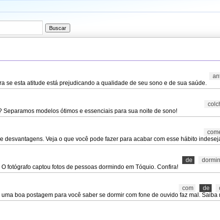
an
ra se esta atitude está prejudicando a qualidade de seu sono e de sua saúde.
colc
? Separamos modelos ótimos e essenciais para sua noite de sono!
com
 desvantagens. Veja o que você pode fazer para acabar com esse hábito indesej
de
dormi
 O fotógrafo captou fotos de pessoas dormindo em Tóquio. Confira!
com
de
 uma boa postagem para você saber se dormir com fone de ouvido faz mal. Saiba 