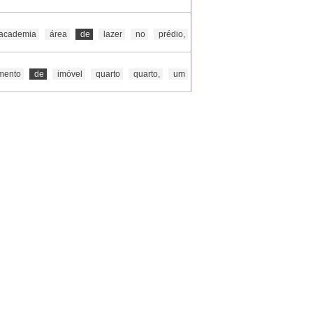
academia
área
de
lazer
no
prédio,
mento
de
imóvel
quarto
quarto,
um