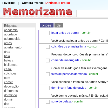
Favoritos
|
Compra / Vende:
¡Anúnciate gratis!
xipee
de
Etiquetas
academia
jogar antes de dormir
- com.br
acordado
adormecida
Você costuma jogar antes de dormir? Confi
antes
colchões de primeira linha
- com.br
apartamento
área
Procurando por colchões de primeira linha
bela
beleza
comer de madrugada
- com.br
biblioteca
Comer de madrugada tem suas vantagens e
casal
colchoes
fotos de pessoas dormindo
- com.br
com
comer
Você conhece o trabalho de Adrian Storey?
decoração
dormir com fone de ouvido
- com.br
diferentes
dormindo
Você dorme ouvindo música? Então, esta é
dormir
sono de beleza
- com.br
dos