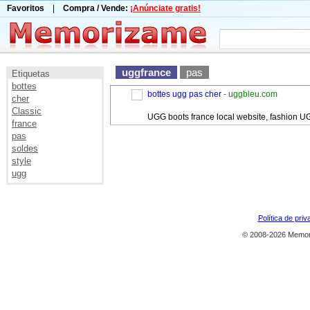
Favoritos
|
Compra / Vende:
¡Anúnciate gratis!
uggfrance
pas
Etiquetas
bottes
bottes ugg pas cher
- uggbleu.com
cher
Classic
UGG boots france local website, fashion U
france
pas
soldes
style
ugg
Política de priv
© 2008-2026 Memor