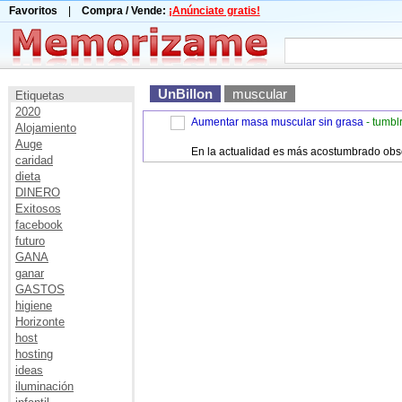
Favoritos
|
Compra / Vende:
¡Anúnciate gratis!
UnBillon
muscular
Etiquetas
2020
Aumentar masa muscular sin grasa
- tumbl
Alojamiento
Auge
En la actualidad es más acostumbrado obser
caridad
dieta
DINERO
Exitosos
facebook
futuro
GANA
ganar
GASTOS
higiene
Horizonte
host
hosting
ideas
iluminación