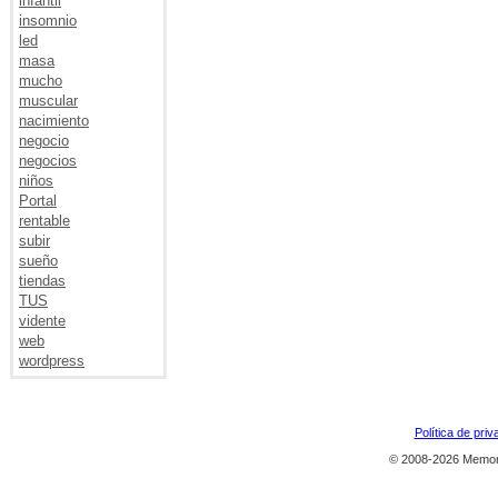
infantil
insomnio
led
masa
mucho
muscular
nacimiento
negocio
negocios
niños
Portal
rentable
subir
sueño
tiendas
TUS
vidente
web
wordpress
Política de priv
© 2008-2026 Memor