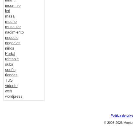
infantil
insomnio
led
masa
mucho
muscular
nacimiento
negocio
negocios
niños
Portal
rentable
subir
sueño
tiendas
TUS
vidente
web
wordpress
Política de priv
© 2008-2026 Memor