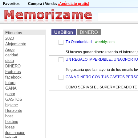
Favoritos
|
Compra / Vende:
¡Anúnciate gratis!
UnBillon
DINERO
Etiquetas
2020
Tu Oportunidad
- weebly.com
Alojamiento
Auge
Si buscas ganar dinero usando el Internet,
caridad
UN REGALO IMPERDIBLE.. UNA OPORTU
dieta
DINERO
Te gustaría que la mayoría de tus emails 
Exitosos
facebook
GANA DINERO CON TUS GASTOS PERS
futuro
COMO SERIA SI EL SUPERMERCADO TE 
GANA
ganar
GASTOS
higiene
Horizonte
host
hosting
ideas
iluminación