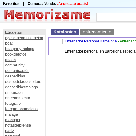
Favoritos
|
Compra / Vende:
¡Anúnciate gratis!
Katalonian
entrenamiento
Etiquetas
agenciacomunicacion
Entrenador Personal Barcelona
- entrenad
boat
boatpartymalaga
Entrenador personal en Barcelona especial
bookdefotos
coach
community
comunicación
despedidas
despedidasdesoltero
despedidasmalaga
entrenador
entrenamiento
fotografo
fotografobarcelona
malaga
manager
notasdeprensa
party