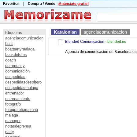
Favoritos
|
Compra / Vende:
¡Anúnciate gratis!
Katalonian
agenciacomunicacion
Etiquetas
agenciacomunicacion
Blended Comunicación
- blended.es
boat
boatpartymalaga
Agencia de comunicación en Barcelona espe
bookdefotos
coach
community
comunicación
despedidas
despedidasdesoltero
despedidasmalaga
entrenador
entrenamiento
fotografo
fotografobarcelona
malaga
manager
notasdeprensa
party