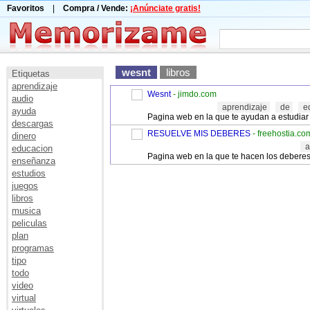
Favoritos
|
Compra / Vende:
¡Anúnciate gratis!
wesnt
libros
Etiquetas
aprendizaje
Wesnt
- jimdo.com
audio
aprendizaje
de
e
ayuda
Pagina web en la que te ayudan a estudiar c
descargas
RESUELVE MIS DEBERES
- freehostia.co
dinero
a
educacion
Pagina web en la que te hacen los deberes t
enseñanza
estudios
juegos
libros
musica
peliculas
plan
programas
tipo
todo
video
virtual