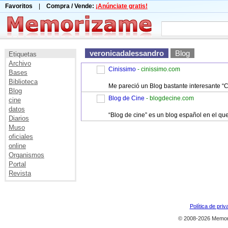
Favoritos
|
Compra / Vende:
¡Anúnciate gratis!
veronicadalessandro
Blog
Etiquetas
Archivo
Cinissimo
- cinissimo.com
Bases
Biblioteca
Me pareció un Blog bastante interesante “C
Blog
Blog de Cine
- blogdecine.com
cine
datos
“Blog de cine” es un blog español en el que
Diarios
Muso
oficiales
online
Organismos
Portal
Revista
Política de priv
© 2008-2026 Memor