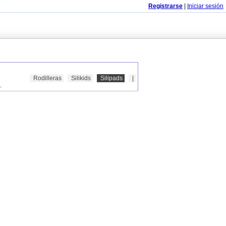
Registrarse
|
Iniciar sesión
Rodilleras
Silikids
Silipads
|
.