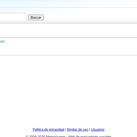
com
Política de privacidad
|
Reglas de uso
|
Usuarios
© 2008-2026 Memorizame - Web de marcadores sociales