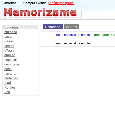
Favoritos
|
Compra / Vende:
¡Anúnciate gratis!
uhococa
centro
Etiquetas
buzoneo
centro especial de empleo
- grupogureak.
casa
Casas
centro especial de empleo
centro
d'Aran
empleo
especial
guipuzcoa
hotel
navarra
proteinas
rural
Rurales
Vall