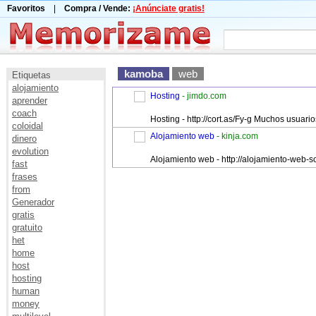
Favoritos
|
Compra / Vende:
¡Anúnciate gratis!
kamoba
web
Etiquetas
alojamiento
Hosting
- jimdo.com
aprender
coach
Hosting - http://cort.as/Fy-g Muchos usuar
coloidal
Alojamiento web
- kinja.com
dinero
evolution
Alojamiento web - http://alojamiento-web
fast
frases
from
Generador
gratis
gratuito
het
home
host
hosting
human
money