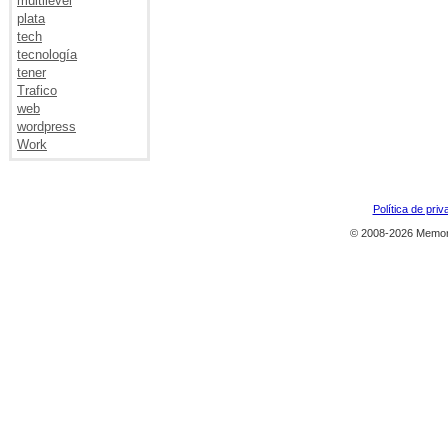
multilevel
plata
tech
tecnología
tener
Trafico
web
wordpress
Work
Política de priv
© 2008-2026 Memor